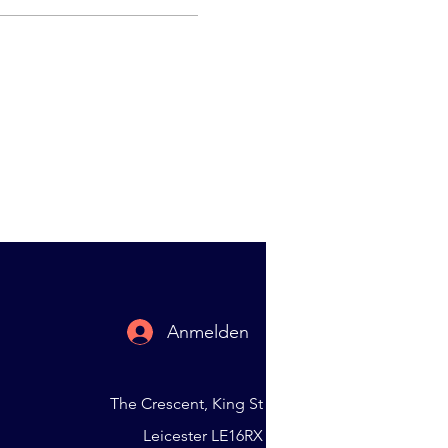
Anmelden
The Crescent, King St
Leicester LE16RX