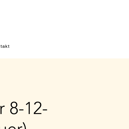
takt
r 8-12-
uer)