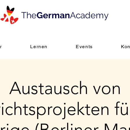
The
German
Academy
r
Lernen
Events
Kon
Austausch von
ichtsprojekten fü
rige (Berliner Ma