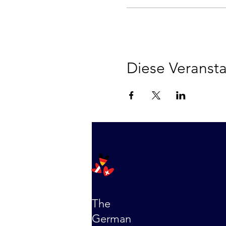
Diese Veransta
The
German