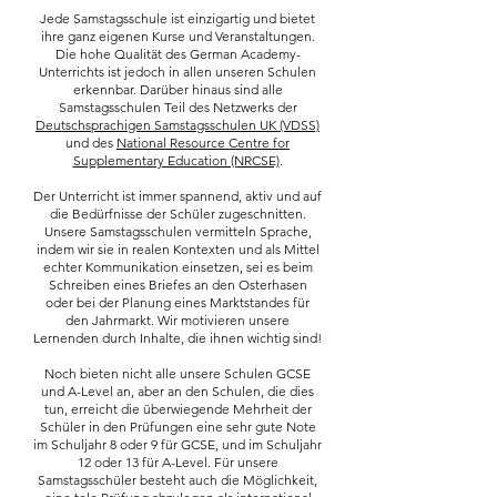
Jede Samstagsschule ist einzigartig und bietet
ihre ganz eigenen Kurse und Veranstaltungen.
Die hohe Qualität des German Academy-
Unterrichts ist jedoch in allen unseren Schulen
erkennbar. Darüber hinaus sind alle
Samstagsschulen Teil des Netzwerks der
Deutschsprachigen Samstagsschulen UK (VDSS)
und des
National Resource Centre for
Supplementary Education (NRCSE)
.
Der Unterricht ist immer spannend, aktiv und auf
die Bedürfnisse der Schüler zugeschnitten.
Unsere Samstagsschulen vermitteln Sprache,
indem wir sie in realen Kontexten und als Mittel
echter Kommunikation einsetzen, sei es beim
Schreiben eines Briefes an den Osterhasen
oder bei der Planung eines Marktstandes für
den Jahrmarkt. Wir motivieren unsere
Lernenden durch Inhalte, die ihnen wichtig sind!
Noch bieten nicht alle unsere Schulen GCSE
und A-Level an, aber an den Schulen, die dies
tun, erreicht die überwiegende Mehrheit der
Schüler in den Prüfungen eine sehr gute Note
im Schuljahr 8 oder 9 für GCSE, und im Schuljahr
12 oder 13 für A-Level. Für unsere
Samstagsschüler besteht auch die Möglichkeit,