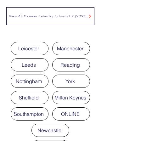
View All German Saturday Schools UK (VDSS)
Leicester
Manchester
Leeds
Reading
Nottingham
York
Sheffield
Milton Keynes
Southampton
ONLINE
Newcastle