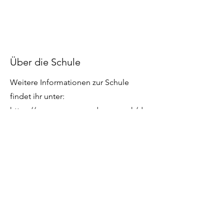
Über die Schule
Weitere Informationen zur Schule
findet ihr unter:
https://www.germanacademy.co.uk/dss
-nottingham
Apply Now