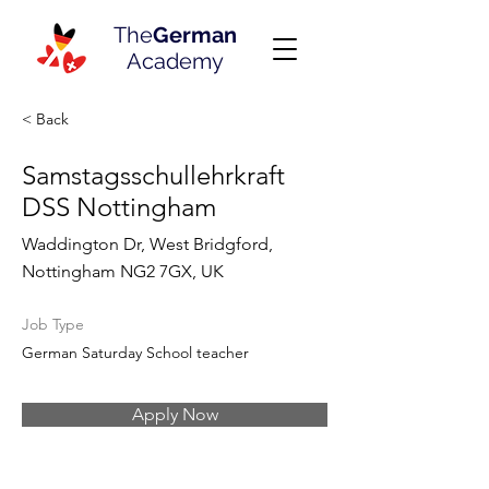
The
German
Academy
< Back
Samstagsschullehrkraft
DSS Nottingham
Waddington Dr, West Bridgford,
Nottingham NG2 7GX, UK
Job Type
German Saturday School teacher
Apply Now