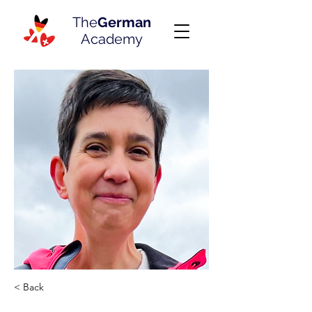
The
German
Academy
< Back