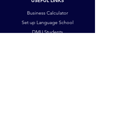
USEFUL LINKS
Business Calculator
Set up Language School
DMU Students
Staff Training
Job Vacancies
Payments
Terms & Conditions
The Crescent, King St
Leicester LE16RX
Phone:
+44 75 932 803 35
Email:
office@germanacademy.org.uk