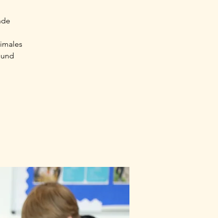
nde
timales
n und