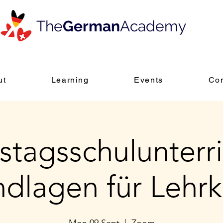
The
German
Academy
ut
Learning
Events
Con
tagsschulunterri
dlagen für Lehrk