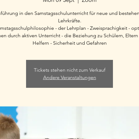
Mon 09 Sept
  |  
Zoom
nführung in den Samstagsschulunterricht für neue und bestehe
Lehrkräfte.
mstagsschulphilosophie - der Lehrplan - Zweisprachigkeit - op
en durch aktiven Unterricht - die Beziehung zu Schülern, Elter
Helfern - Sicherheit und Gefahren
Tickets stehen nicht zum Verkauf
Andere Veranstaltungen