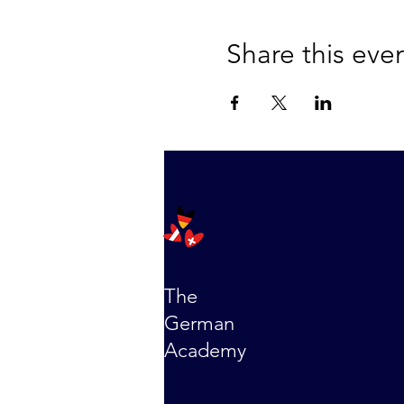
Share this eve
The
German
Academy