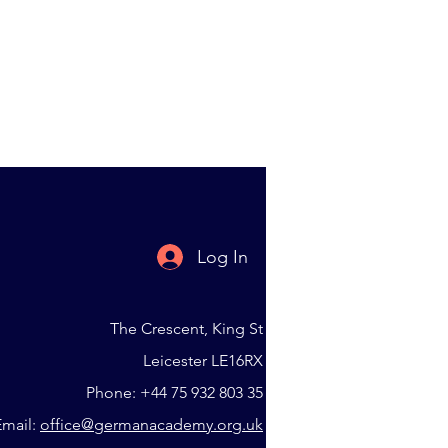
Log In
The Crescent, King St
Leicester LE16RX
Phone: +44 75 932 803 35
Email:
office@germanacademy.org.uk