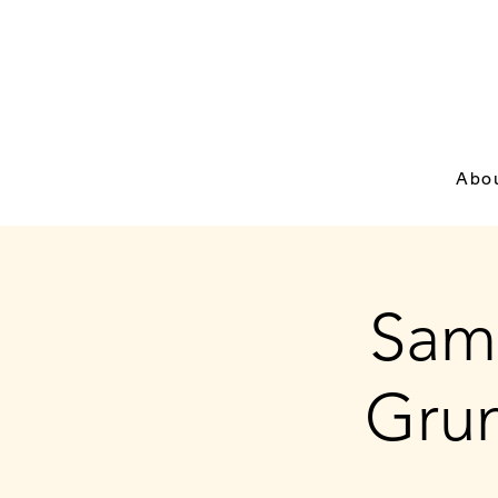
Abo
Sams
Grun