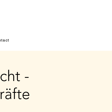
tact
cht -
räfte