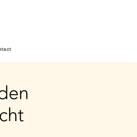
tact
 den
cht