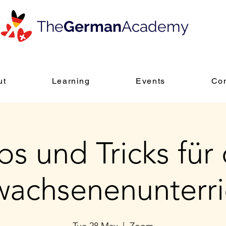
The
German
Academy
ut
Learning
Events
Con
ps und Tricks für
wachsenenunterri