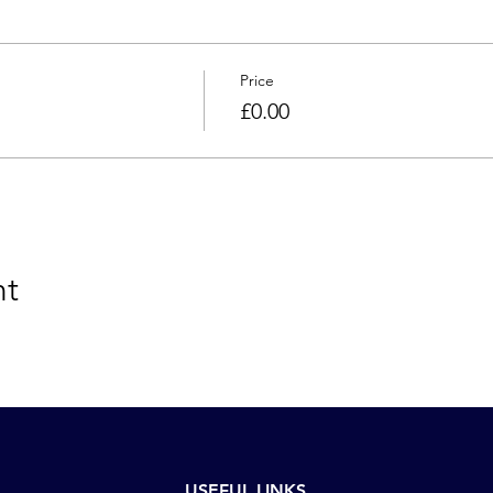
Price
£0.00
nt
USEFUL LINKS